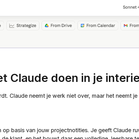
t Claude doen in je interi
rdt. Claude neemt je werk niet over, maar het neemt je
n op basis van jouw projectnotities. Je geeft Claude r
 de klant, en het bouwt daar een volledige, leesbare t