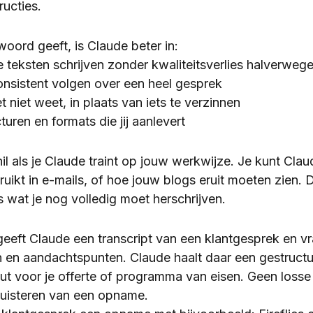
ucties.
ord geeft, is Claude beter in:
eksten schrijven zonder kwaliteitsverlies halverweg
onsistent volgen over een heel gesprek
 niet weet, in plaats van iets te verzinnen
uren en formats die jij aanlevert
l als je Claude traint op jouw werkwijze. Je kunt Claud
ikt in e-mails, of hoe jouw blogs eruit moeten zien. 
ts wat je nog volledig moet herschrijven.
geeft Claude een transcript van een klantgesprek en 
 en aandachtspunten. Claude haalt daar een gestructur
put voor je offerte of programma van eisen. Geen losse
gluisteren van een opname.