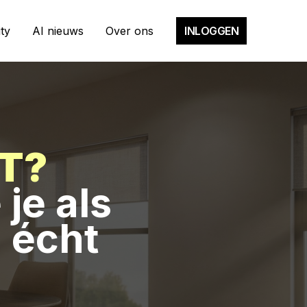
ty
AI nieuws
Over ons
INLOGGEN
PT?
 je als
l écht