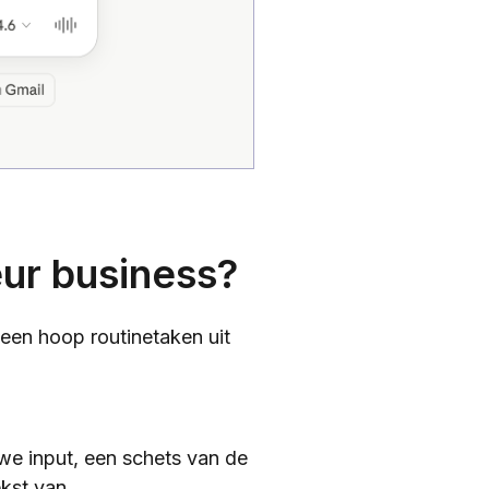
eur business?
 een hoop routinetaken uit
uwe input, een schets van de
ekst van.