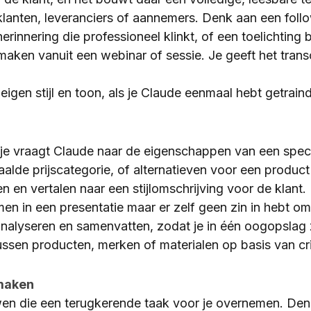
 klanten, leveranciers of aannemers. Denk aan een foll
erinnering die professioneel klinkt, of een toelichting 
aken vanuit een webinar of sessie. Je geeft het transc
eigen stijl en toon, als je Claude eenmaal hebt getraind o
 je vraagt Claude naar de eigenschappen van een speci
alde prijscategorie, of alternatieven voor een product 
en vertalen naar een stijlomschrijving voor de klant. 
en in een presentatie maar er zelf geen zin in hebt om d
lyseren en samenvatten, zodat je in één oogopslag zie
ssen producten, merken of materialen op basis van crite
maken
n die een terugkerende taak voor je overnemen. Denk