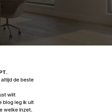
PT
.
ltijd de beste
st wilt
blog leg ik uit
 welke inzet.