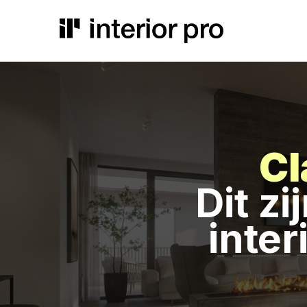
Cl
Dit zi
inter