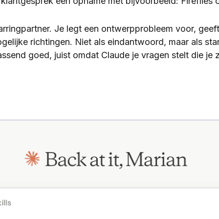
 klantgesprek een opname met bijvoorbeeld: Fireflies 
arringpartner. Je legt een ontwerpprobleem voor, geeft
gelijke richtingen. Niet als eindantwoord, maar als sta
send goed, juist omdat Claude je vragen stelt die je z