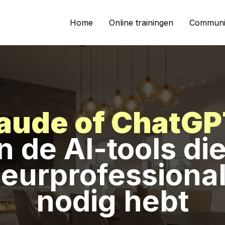
Home
Online trainingen
Communi
aude of ChatG
jn de AI-tools die
ieurprofessiona
nodig hebt